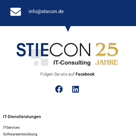
info@stiecon.de
Folgen Sie uns auf
F
a
c
e
b
o
o
k
IT-Dienstleistungen
IT-Services
Softwareentwicklung