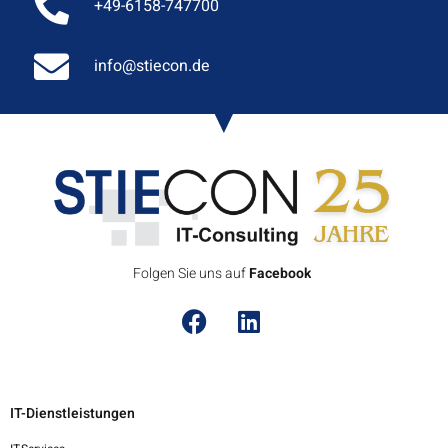
+49-6158-747700
info@stiecon.de
Folgen Sie uns auf
F
a
c
e
b
o
o
k
IT-Dienstleistungen