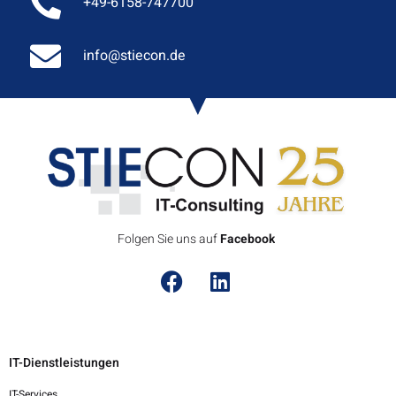
+49-6158-747700
info@stiecon.de
Folgen Sie uns auf
F
a
c
e
b
o
o
k
IT-Dienstleistungen
IT-Services