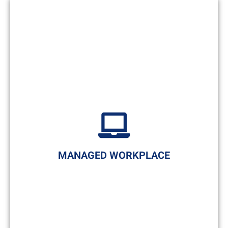
Das mobile Arbeiten der Zukunft
Mit der Managed Telefonie können Sie
jederzeit und ortsunabhängig verfügbar
sein. Verbessern Sie Ihre Teamarbeit über
verschiedene Standorte hinweg.
Nutzen Sie die Flexibilität
digitaler
Switches und Telefonroutingsysteme
und
sparen Sie Hardwarekosten.
MANAGED WORKPLACE
Unsere Managed Telefonie ist schnell an
die
individuellen Bedürfnisse
Ihres
Unternehmens anpassbar.