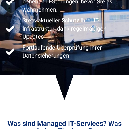
beheben IT-Störungen, bevor Sie es
wahrnehmen.
Stets-aktueller
Schutz
Ihrer IT-
Infrastruktur, dank regelmäßigen
Updates
Fortlaufende Überprüfung Ihrer
Datensicherungen
Was sind Managed IT-Services? Was