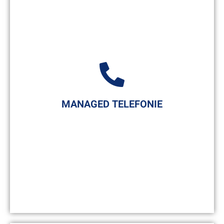
Dauerhafter Gesundheitscheck Ihrer
IT
Ihre Netzwerke, Systeme und
Anwendungen werden von unserem
Monitoring-Tool stetig auf ihren
Gesundheitszustand überwacht. Somit
können wir Sie
rechtzeitig alarmieren
,
MANAGED TELEFONIE
bevor es zu Ausfällen oder Engpässen
kommt. Ganz nach Ihrem Wunsch können
wir außerdem eingreifen und die
Störungen zügig beheben
.