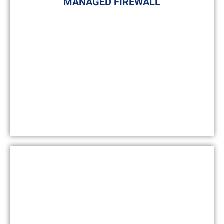
MANAGED FIREWALL
bieten maßgeschneiderte Konfigurationen
sowie Geräteverwaltung durch
Verwaltungstools vor Ort.
Stärkere Cybersicherheit
Damit Sie sich keine Sorgen über die