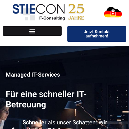
Jetzt Kontakt
aufnehmen!
Managed IT-Services
Für eine
s
c
h
n
e
l
l
e
r
e
IT-
Betreuung
Schneller
als unser Schatten: Wir