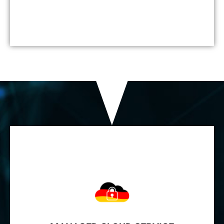
Mächtige Malware- & Spamfilter
Spam- und Malware-Mails suchen täglich den Weg in
Ihre Postfächer. Eine nachgeahmte Mail-Adresse des
Chefs oder ein vermeintlicher Intranet-Link des
Kollegen und schon ist es passiert.