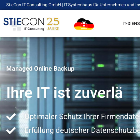
StieCon IT-Consulting GmbH | IT-Systemhaus für Unternehmen und In
IT-DIEN
Managed Online Backup
Ihre IT ist
z
u
v
e
r
l
ä
s
s
Optimaler Schutz Ihrer Firmendate
Erfüllung deutscher Datenschutz