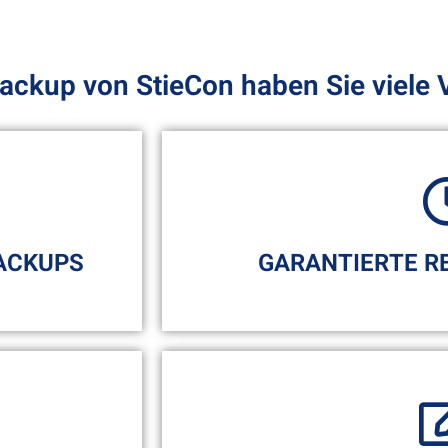
ackup von StieCon haben Sie viele V
ACKUPS
GARANTIERTE R
ieren täglich
Sollte ein Problem auftreten
t Ihrer Daten
erstellt und ein Service Mitar