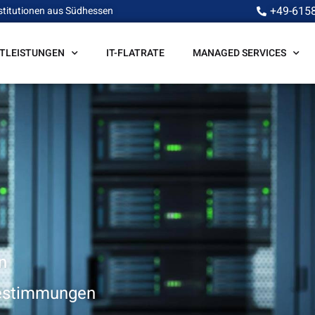
+49-615
stitutionen aus Südhessen
STLEISTUNGEN
IT-FLATRATE
MANAGED SERVICES
i
g
e
r
n
bestimmungen