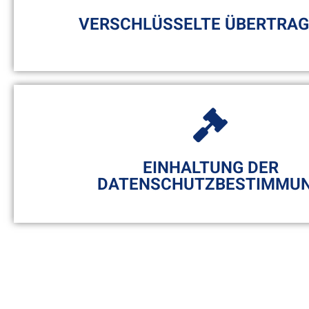
oberste Priorität.
VERSCHLÜSSELTE ÜBERTRA
Ihre Daten werden verschlüsselt gespeichert un
Diese können nur mit dem von Ihnen festgeleg
gelesen werden.
EINHALTUNG DER
DATENSCHUTZBESTIMMU
Es gibt sogar gesetzliche Anforderungen, dass
zu einer Datensicherung verpflichtet sind. Mit 