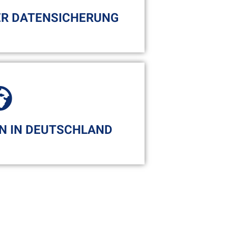
 Problems.
R DATENSICHERUNG
icherung genaustens. So haben
über alle Einstellungen und
en Daten.
EN IN DEUTSCHLAND
Ihrer Daten in einem deutschen
n die Daten nicht das Land und