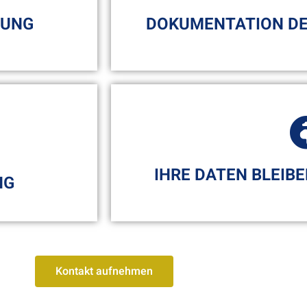
Lösung des
GUNG
DOKUMENTATION DE
d übertragen.
Wir dokumentieren Ihre Datens
ten Passwort
Sie immer einen Überblick 
gesichert
IHRE DATEN BLEIB
NG
Kontakt aufnehmen
 Unternehmen
Wir sichern das Online Backup 
uns an Ihrer
Rechenzentrum. Somit verlasse