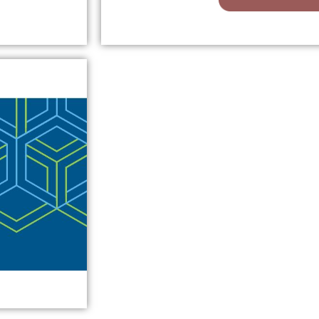
Hornetsec
orm, die
Hornetsecurity bietet umfassend
ikation
die Unternehmen vor Cyberbedro
n.
Datenintegrität ge