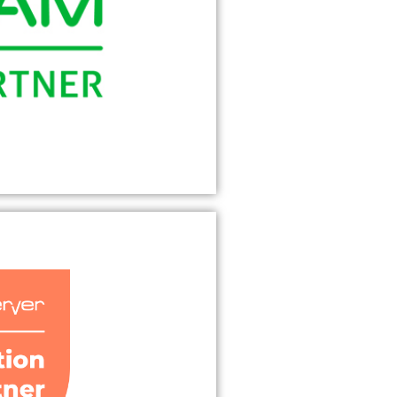
 britische IT-Unternehmen
 Verschlüsselungssoftware,
 Adware, Spyware und
nehmensbereich sowie für
ntliche Einrichtungen.
Partner
ersteller von Backup und
ische Umgebungen. Wenn es
lerfreie Wiederherstellung
irtuellen und physischen