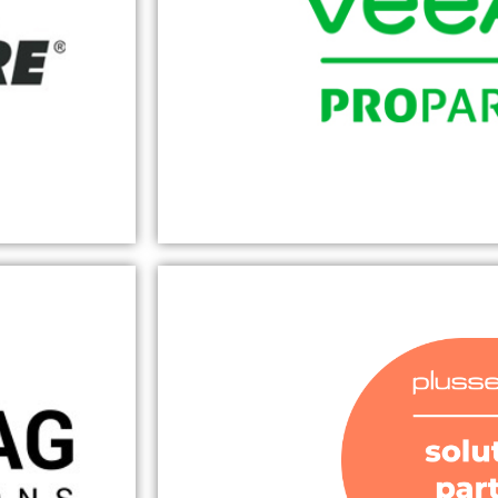
 gerne zu
umfassenden Schutz Ihrer IT. Das
icrosoft
bietet Virenschutz, Datenschutz,
Schutz vor Spam, Phishing,
Schadprogrammen für den Unter
Universitäten und andere öffe
er
VEEAM PRO 
 zur
ne und
Veeam ist einer der führenden H
ng von E-
Recovery für virtuelle und phys
 alle
darum geht, eine schnelle und feh
ssen. Als
von Daten und Anwendungen in v