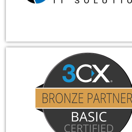
MailStore-Partner in der hessischen Region biete
Installation, Support und Vertrieb von MailStore
sowie professionelle Beratung.
concat AG
Die concat AG ist ein IT-Systemhaus mit me
Standorten weltweit. Im Rahmen von gemeins
Projekten stellen wir unsere besondere Expert
Verfügung.