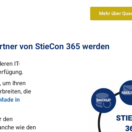
Mehr über Quas
rtner von StieCon 365 werden
eren IT-
erfügung.
, um Ihren
breiten, die
Made in
r den
ranche wie den