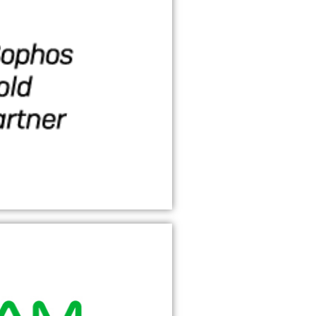
rter Partner
herheitsanbieters SOPHOS
lting GmbH auf einen