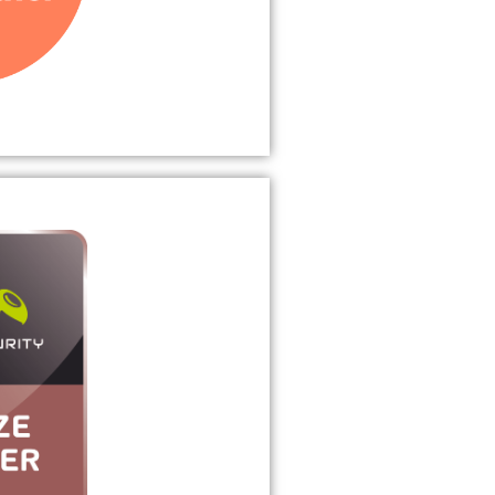
tzen wir bei StieCon auf
von Veeam.
r GmbH
der für die Digitalisierung
many“.