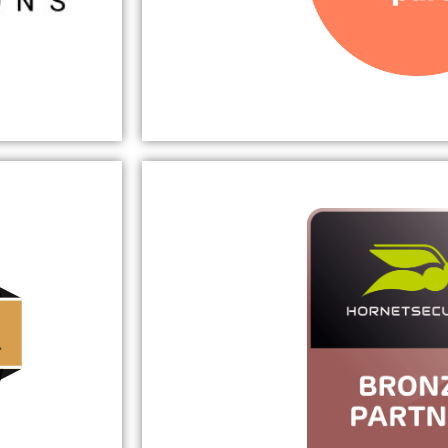
n wir Ihnen
Umgebungen zu gewährleisten, se
-Produkten
die IT-Lösungen 
PlusServe
hreren
amen IT-
Der führende deutsche Cloud Provi
ise zur
„Made in Ger