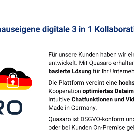
auseigene digitale 3 in 1 Kollabora
omputing,
ware, um
Für unsere Kunden haben wir ei
ungen zu
entwickelt. Mit Quasaro erhalte
basierte Lösung
für Ihr Unterne
Die Plattform vereint eine
hochs
Kooperation
optimiertes Datei
intuitive
Chatfunktionen und Vid
Made in Germany.
Quasaro ist DSGVO-konform und
oder bei Kunden On-Premise ge