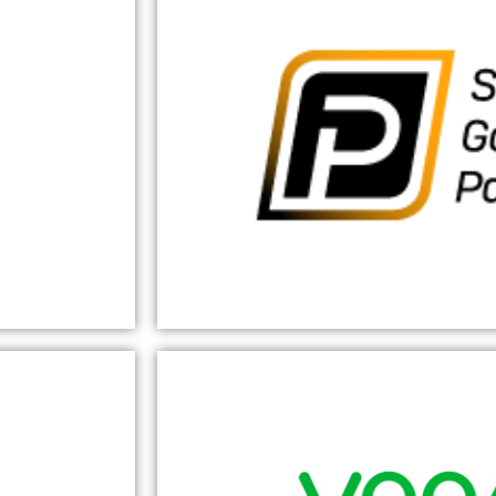
Sophos autorisie
Als offizieller Partner des Sic
setzt die StieCon IT-Consu