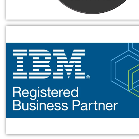
3CX
3CX ist eine vielseitige Kommunikationsplattf
Unternehmen dabei unterstützt, ihre Kommun
effizient zu verwalten und zu optimiere