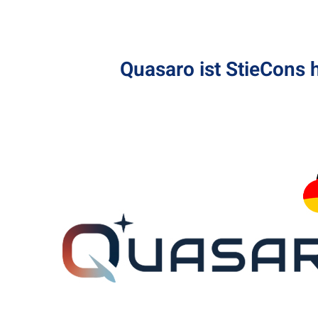
Quasaro ist StieCons h
IBM
IBM entwickelt innovative Lösungen in Cloud C
künstlicher Intelligenz und Unternehmenssoft
Kunden weltweit bei komplexen Herausforder
unterstützen.