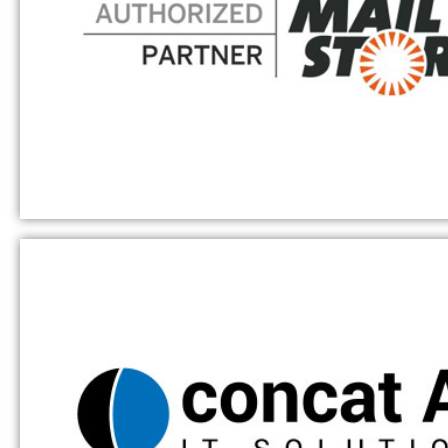
Als offizieller Microsoft Partner beraten wir Sie
allen technischen Fragen um Microsoft 365, M
Teams oder Microsoft Azure.
MailStore Autorisierter Partn
MailStore ist die führende Softwarelösung
rechtssicheren E-Mail-Archivierung für klei
mittelständische Unternehmen. Die Aufbewahru
Mails unterliegt gesetzlichen Vorgaben, die
Unternehmen in der DACH-Region einhalten mü