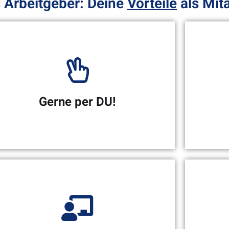
 Arbeitgeber: Deine
Vorteile
als Mita
Gerne per DU!
Firm
Duz-Kultur bis in die
Management-Ebene