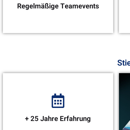
sympathischen Team!
Regelmäßige Teamevents
Sti
Verpasse nicht unsere
legendären Sommerfeste
und Weihnachtsfeiern!
+ 25 Jahre Erfahrung