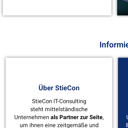
Zahlreiche Azubis haben in
Informi
den letzten 25 Jahren Ihre
Ausbildung bei StieCon
absolviert.
Über StieCon
StieCon IT-Consulting
steht mittelständische
Unternehmen
als Partner zur Seite
,
um ihnen eine zeitgemäße und