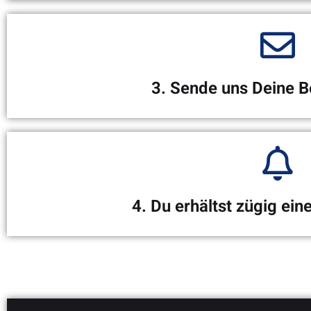
Triff die richtige E
Lies Dir unsere Stellenausschreibungen genau durch. Falls keine p
auch initiativ bei 
3. Sende uns Deine 
Alles wichtige auf 
Sende uns Dein Anschreiben und Lebenslauf über unser Kontaktfor
Stellenbeschreibung. Gerne darfst Du auch we
4. Du erhältst zügig ei
Persönliches Ken
Du erhältst von uns zügig eine Rückmeldung zu Deiner Bewerbu
persönlichen Gespräc