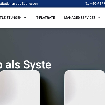
+49-615
stitutionen aus Südhessen
STLEISTUNGEN
IT-FLATRATE
MANAGED SERVICES
 als
S
y
s
t
e
m
a
d