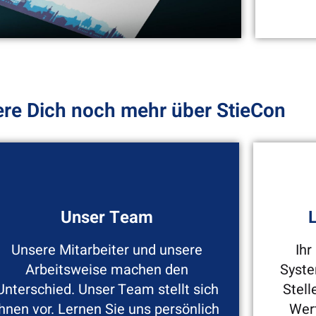
StieCon ist ein von der IHK
Nach
ere Dich noch mehr über StieCon
zertifizierter und
d
beurkundeter
A
Ausbildungsbetrieb
üb
Unser Team
Unsere Mitarbeiter und unsere
Ihr
Arbeitsweise machen den
Syste
Unterschied. Unser Team stellt sich
Stell
Ihnen vor. Lernen Sie uns persönlich
Wer