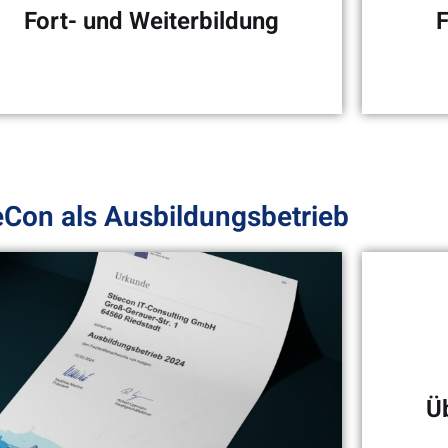
Fort- und Weiterbildung
F
eCon als Ausbildungsbetrieb
Dank unserer starken
Fle
Partner bleibst Du immer
Up-To-Date!
Ü