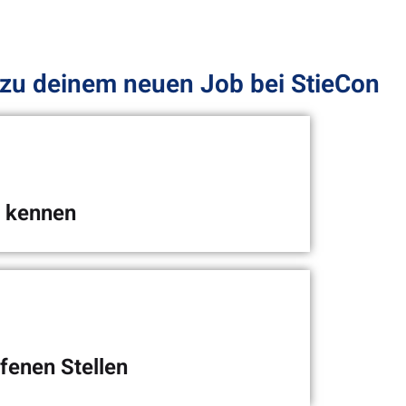
zu deinem neuen Job bei StieCon
n kennen
eitbild
Team sowie unser Leitbild kennenlernen.
fenen Stellen