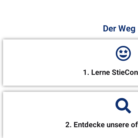
Der Weg 
1. Lerne StieCo
Unser Team & L
Auf unserer Webseite kannst Du schon mal vorab unser 
2. Entdecke unsere of