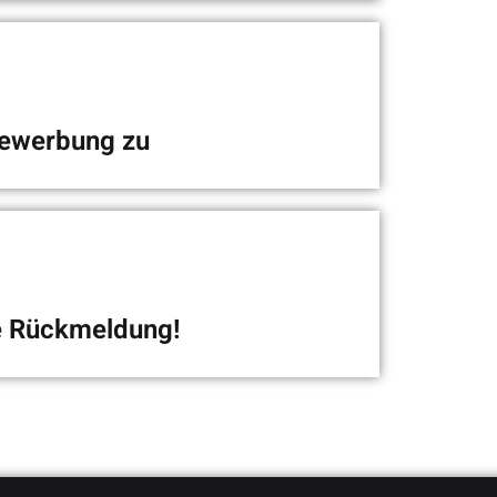
ntscheidung
assende Stelle dabei sein sollte, bewirb Dich gerne
uns.
Bewerbung zu
einem Blick
mular oder klicke direkt auf den Button unter der
itere Bescheinigungen anhängen.
ne Rückmeldung!
nenlernen
ng. Gerne laden wir Dich anschließend zu einem
h ein.