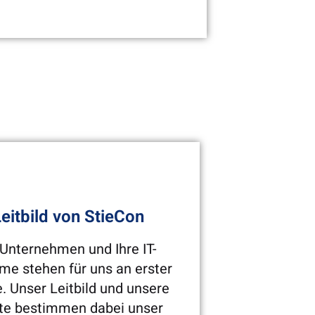
 der Ausbildung hast du
ie Möglichkeit in ein
nstellungsverhältnis
ernommen zu werden.
Leitbild von StieCon
 Unternehmen und Ihre IT-
me stehen für uns an erster
e. Unser Leitbild und unsere
te bestimmen dabei unser