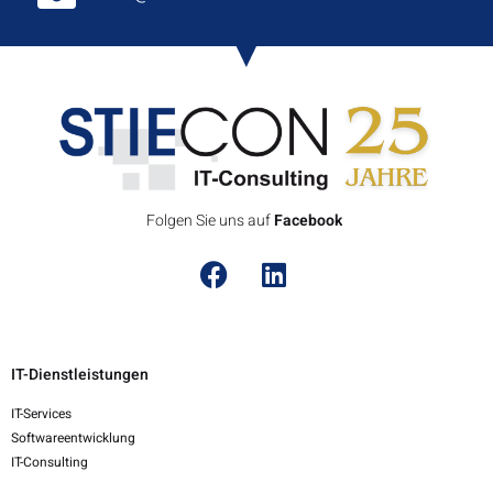
Folgen Sie uns auf
F
a
c
e
b
o
o
k
IT-Dienstleistungen
IT-Services
Softwareentwicklung
IT-Consulting