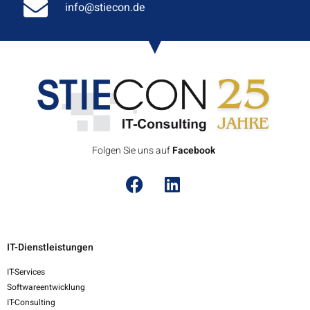
info@stiecon.de
Folgen Sie uns auf
F
a
c
e
b
o
o
k
IT-Dienstleistungen
IT-Services
Softwareentwicklung
IT-Consulting