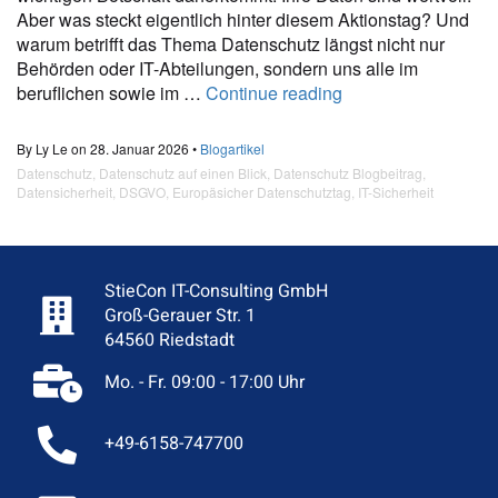
Aber was steckt eigentlich hinter diesem Aktionstag? Und
warum betrifft das Thema Datenschutz längst nicht nur
Behörden oder IT-Abteilungen, sondern uns alle im
beruflichen sowie im …
Continue reading
By Ly Le on 28. Januar 2026 •
Blogartikel
Datenschutz
,
Datenschutz auf einen Blick
,
Datenschutz Blogbeitrag
,
Datensicherheit
,
DSGVO
,
Europäsicher Datenschutztag
,
IT-Sicherheit
StieCon IT-Consulting GmbH
Groß-Gerauer Str. 1
64560 Riedstadt
Mo. - Fr. 09:00 - 17:00 Uhr
+49-6158-747700