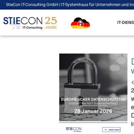
StieCon IT-Consulting GmbH | IT-Systemhaus für Unternehmen und In
IT-DIEN
<
2
w
e
D
i