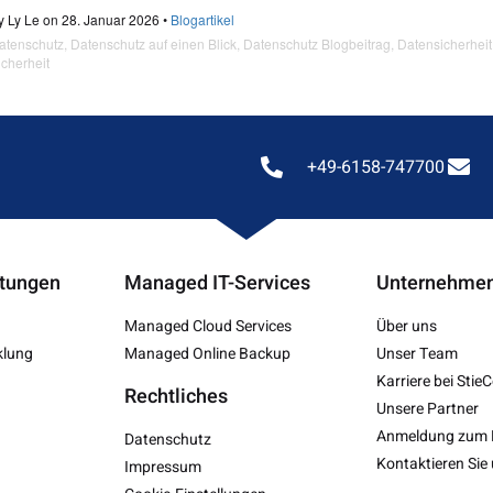
y Ly Le on 28. Januar 2026 •
Blogartikel
atenschutz
,
Datenschutz auf einen Blick
,
Datenschutz Blogbeitrag
,
Datensicherheit
icherheit
+49-6158-747700
stungen
Managed IT-Services
Unternehme
Managed Cloud Services
Über uns
klung
Managed Online Backup
Unser Team
Karriere bei Stie
Rechtliches
Unsere Partner
Anmeldung zum 
Datenschutz
Kontaktieren Sie 
Impressum