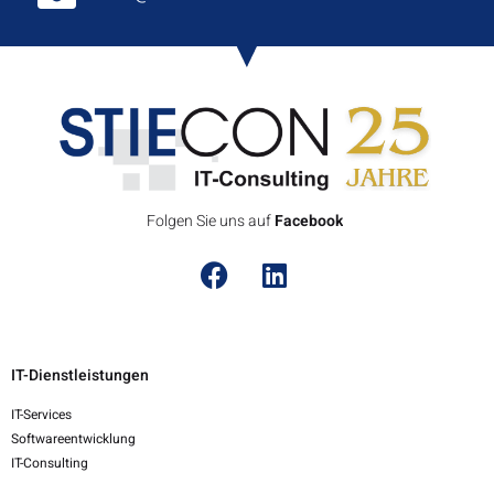
Folgen Sie uns auf
F
a
c
e
b
o
o
k
IT-Dienstleistungen
IT-Services
Softwareentwicklung
IT-Consulting