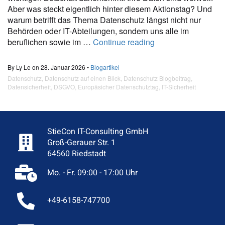
Aber was steckt eigentlich hinter diesem Aktionstag? Und
warum betrifft das Thema Datenschutz längst nicht nur
Behörden oder IT-Abteilungen, sondern uns alle im
beruflichen sowie im …
Continue reading
By Ly Le on 28. Januar 2026 •
Blogartikel
Datenschutz
,
Datenschutz auf einen Blick
,
Datenschutz Blogbeitrag
,
Datensicherheit
,
DSGVO
,
Europäsicher Datenschutztag
,
IT-Sicherheit
StieCon IT-Consulting GmbH
Groß-Gerauer Str. 1
64560 Riedstadt
Mo. - Fr. 09:00 - 17:00 Uhr
+49-6158-747700