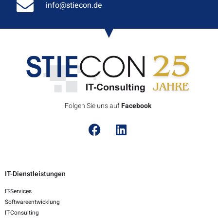
info@stiecon.de
Folgen Sie uns auf
F
a
c
e
b
o
o
k
IT-Dienstleistungen
IT-Services
Softwareentwicklung
IT-Consulting