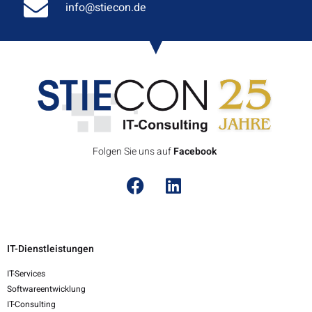
info@stiecon.de
Folgen Sie uns auf
F
a
c
e
b
o
o
k
IT-Dienstleistungen
IT-Services
Softwareentwicklung
IT-Consulting