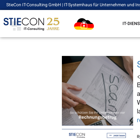
StieCon IT-Consulting GmbH | IT-Systemhaus für Unternehmen und In
IT-DIEN
<
B
a
W
l
r
B