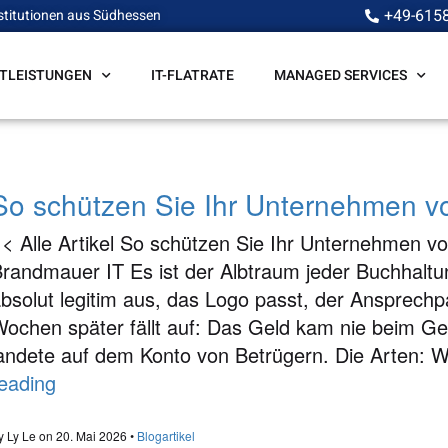
+49-615
stitutionen aus Südhessen
STLEISTUNGEN
IT-FLATRATE
MANAGED SERVICES
So schützen Sie Ihr Unternehmen v
< Alle Artikel So schützen Sie Ihr Unternehmen v
randmauer IT Es ist der Albtraum jeder Buchhaltu
bsolut legitim aus, das Logo passt, der Ansprechpa
ochen später fällt auf: Das Geld kam nie beim Ge
andete auf dem Konto von Betrügern. Die Arten:
eading
y Ly Le on 20. Mai 2026 •
Blogartikel