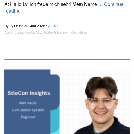
A: Hallo Ly! Ich freue mich sehr! Mein Name …
Continue
reading
By Ly Le on 30. Juli 2026 •
Artikel
Ausbildung
,
Azubi
,
Mitarbeiter Interview
,
Recruiting