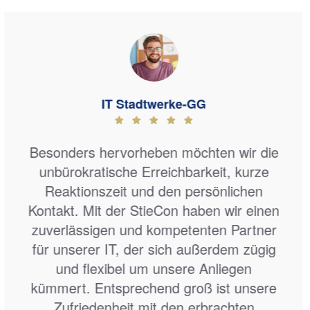
Stefan N.
Alle Aufgaben, mit denen StieCon
beauftragt wurde, laufen ohne sich noch
selbst darum kümmern zu müssen. Eine
eigene Wiedervorlage ist unnötig, Stiecon
meldet sich selbständig bevor z.B.
Zertifikate ablaufen. Egal welche IT-
Anforderungen wir haben, StieCon
bemüht sich um eine Lösung. Und egal
welche IT-Fragen wir haben, StieCon hat