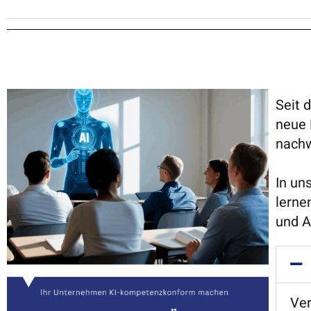
Seit 
neue 
nachw
In un
lerne
und A
Ver