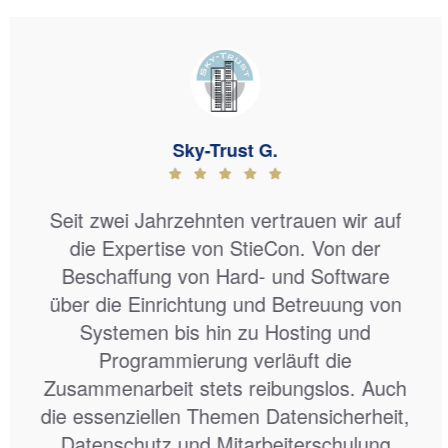
Bernd H.
Nach jetzt 25 Jahren können wir
durchaus beurteilen, welch guten und
qualifizierten Partner wir in der Firma
StieCon gefunden haben. Angefangen
hat alles mit Innovationen wie z. B.
Backup2Net, Exchange2Net, zu einer
Zeit, in der der Markt noch lange nicht so
weit war. Diese Innovationskraft hat sich
bis heute fortgesetzt und ist immer noch