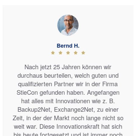
IT Stadtwerke-GG
Besonders hervorheben möchten wir die
unbürokratische Erreichbarkeit, kurze
Reaktionszeit und den persönlichen
Kontakt. Mit der StieCon haben wir einen
zuverlässigen und kompetenten Partner
für unserer IT, der sich außerdem zügig
und flexibel um unsere Anliegen
kümmert. Entsprechend groß ist unsere
Zufriedenheit mit den erbrachten