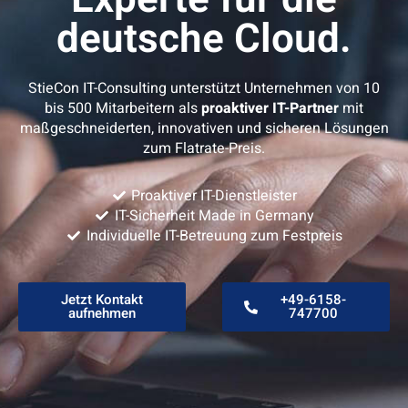
deutsche Cloud.
StieCon IT-Consulting unterstützt Unternehmen von 10
bis 500 Mitarbeitern als
proaktiver IT-Partner
mit
maßgeschneiderten, innovativen und sicheren Lösungen
zum Flatrate-Preis.
Proaktiver IT-Dienstleister
IT-Sicherheit Made in Germany
Individuelle IT-Betreuung zum Festpreis
Jetzt Kontakt
+49-6158-
aufnehmen
747700