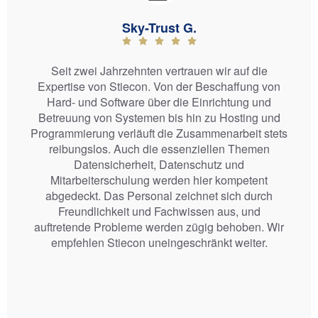
Sky-Trust G.
hrzehnten vertrauen wir auf die
Nach jetzt 25
Stiecon. Von der Beschaffung von
beurteilen, welch
tware über die Einrichtung und
wir in der Fi
Systemen bis hin zu Hosting und
Angefangen hat a
verläuft die Zusammenarbeit stets
Backup2Net, Exch
 Auch die essenziellen Themen
der Markt noch 
cherheit, Datenschutz und
Innovationskraft 
chulung werden hier kompetent
ist immer 
s Personal zeichnet sich durch
keit und Fachwissen aus, und
obleme werden zügig behoben. Wir
iecon uneingeschränkt weiter.
Bew